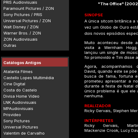
PRIS Audiovisuais
"The Office" (2002
Paramount Pictures / ZON
Sony Pictures / PRIS
SINOPSE
Universal Pictures / ZON
A única sitcom britânica a
Walt Disney / ZON
vez um Globo de Ouro está
Warner Bros. / ZON
dois novos episódios especi
ZON Audiovisuais
Muito aconteceu desde a
Outras
visita a Wernham Hogg.
lançou um single de músic
foi promovido e Tim disse 
Catálogos Antigos
Agora, acompanhamos o
David, quando este se põe
Atalanta Filmes
busca de fama, fortuna e
Castello Lopes Multimédia
prometeu apresentar a n
Cine Digital
durante a festa de Natal do
Costa do Castelo
único problema é que ele 
nenhuma.
Divisa Home Video
LNK Audiovisuais
REALIZADOR
MPAudiovisuais
Ricky Gervais, Stephen Mer
Prisvideo
INTÉRPRETES
Sony Pictures
Ricky Gervais, Mart
Universal Pictures
Mackenzie Crook, Lucy Dav
Valentim de Carvalho