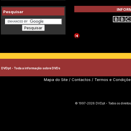
INFORM
Pesquisar
DVDpt - Toda a informação sobre DVDs
Mapa do Site
/
Contactos
/
Termos e Condiçõe
© 1997-2026 DVDpt - Todos os direitos