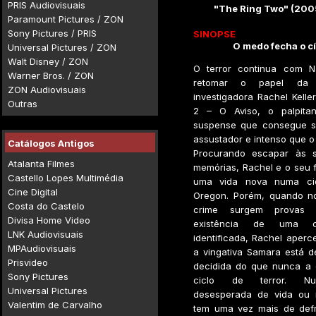
PRIS Audiovisuais
"The Ring Two" (200
Paramount Pictures / ZON
Sony Pictures / PRIS
SINOPSE
O medo fecha o cí
Universal Pictures / ZON
Walt Disney / ZON
O terror continua com N
Warner Bros. / ZON
retomar o papel da j
ZON Audiovisuais
investigadora Rachel Kell
Outras
2 – O Aviso, o palpitant
suspense que consegue s
assustador e intenso que o 
Catálogos Antigos
Procurando escapar às su
Atalanta Filmes
memórias, Rachel e o seu 
Castello Lopes Multimédia
uma vida nova numa ci
Cine Digital
Oregon. Porém, quando n
Costa do Castelo
crime surgem provas i
Divisa Home Video
existência de uma c
LNK Audiovisuais
identificada, Rachel aper
MPAudiovisuais
a vingativa Samara está d
Prisvideo
decidida do que nunca a 
Sony Pictures
ciclo de terror. Nu
Universal Pictures
desesperada de vida ou 
Valentim de Carvalho
tem uma vez mais de def