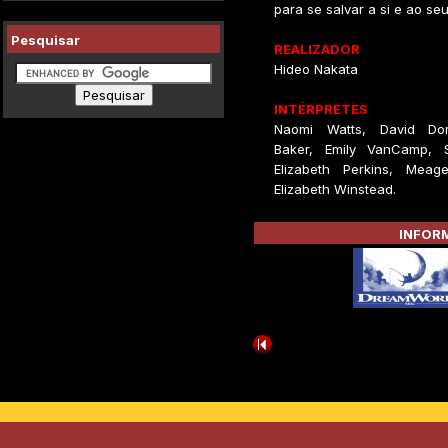
para se salvar a si e ao seu 
Pesquisar
REALIZADOR
Hideo Nakata
INTÉRPRETES
Naomi Watts, David Do
Baker, Emily VanCamp, S
Elizabeth Perkins, Meag
Elizabeth Winstead.
INFORM