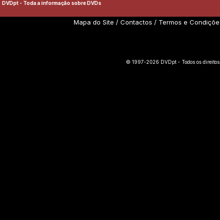
DVDpt - Toda a informação sobre DVDs
Mapa do Site
/
Contactos
/
Termos e Condiçõe
© 1997-2026 DVDpt - Todos os direitos