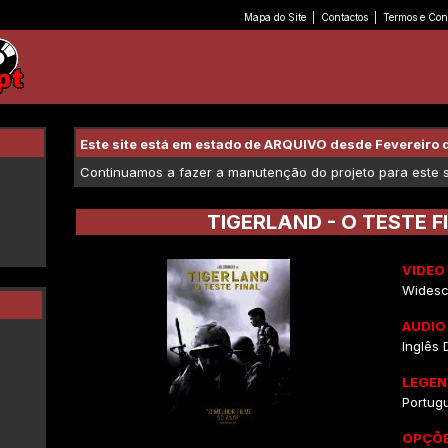
Mapa do Site
|
Contactos
|
Termos e Con
Este site está em estado de ARQUIVO desde Fevereiro 
Continuamos a fazer a manutenção do projeto para este se
TIGERLAND - O TESTE F
VIDEO
Widesc
AUDIO
Inglês D
LEGEN
Portug
OPÇÕE