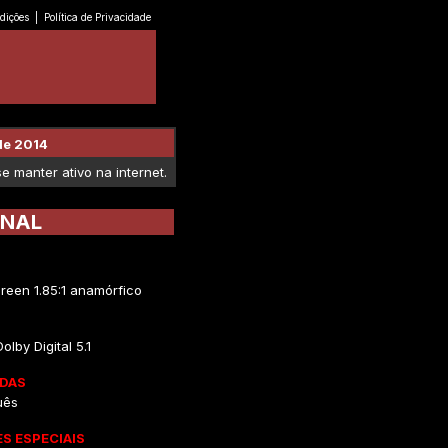
dições
|
Política de Privacidade
de 2014
 manter ativo na internet.
INAL
reen 1.85:1 anamórfico
olby Digital 5.1
DAS
uês
S ESPECIAIS