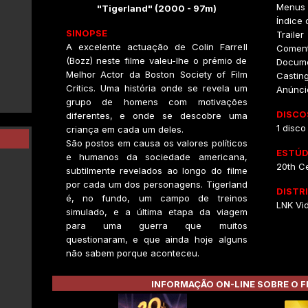
Menus I
"Tigerland" (2000 - 97m)
Índice
SINOPSE
Trailer
A excelente actuação de Colin Farrell
Coment
(Bozz) neste filme valeu-lhe o prémio de
Docume
Melhor Actor da Boston Society of Film
Casting
Critics. Uma história onde se revela um
Anúnci
grupo de homens com motivações
DISCO
diferentes, e onde se descobre uma
1 disco
criança em cada um deles.
São postos em causa os valores políticos
ESTÚD
e humanos da sociedade americana,
20th C
subtilmente revelados ao longo do filme
por cada um dos personagens. Tigerland
DISTR
é, no fundo, um campo de treinos
LNK Vi
simulado, e a última etapa da viagem
para uma guerra que muitos
questionaram, e que ainda hoje alguns
não sabem porque aconteceu.
INFORMAÇÃO ON-LINE SOBRE O F