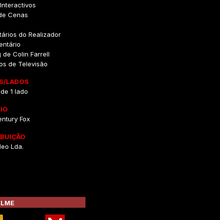
nteractivos
 de Cenas
ários do Realizador
ntário
 de Colin Farrell
os de Televisão
S/LADOS
 de 1 lado
IO
entury Fox
IBUIÇÃO
deo Lda.
ILME