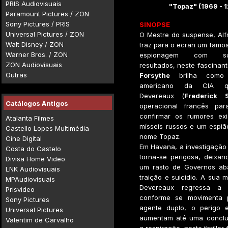
PRIS Audiovisuais
"Topaz" (1969 - 
Paramount Pictures / ZON
Sony Pictures / PRIS
SINOPSE
Universal Pictures / ZON
O Mestre do suspense, Alf
Walt Disney / ZON
traz para o ecrãn um famo
Warner Bros. / ZON
espionagem com surp
ZON Audiovisuais
resultados, neste fascinante
Outras
Forsythe
brilha como
americano da CIA qu
Devereaux (
Frederick S
Catálogos Antigos
operacional francês pa
confirmar os rumores exi
Atalanta Filmes
mísseis russos e um espi
Castello Lopes Multimédia
nome Topaz.
Cine Digital
Em Havana, a investigação
Costa do Castelo
torna-se perigosa, deixan
Divisa Home Video
um rasto de Governos aba
LNK Audiovisuais
traição e suicídio. A sua m
MPAudiovisuais
Devereaux regressa a 
Prisvideo
conforme se movimenta 
Sony Pictures
agente duplo, o perigo 
Universal Pictures
aumentam até uma conclu
Valentim de Carvalho