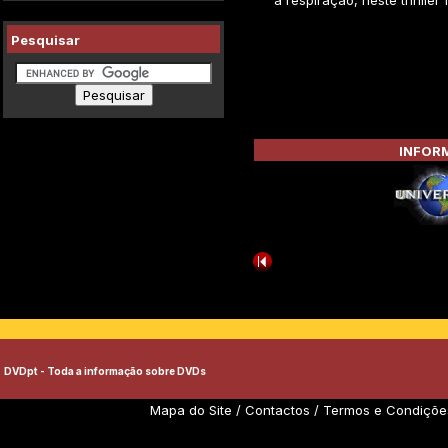
a respiração, neste thriller 
Pesquisar
INFORM
DVDpt - Toda a informação sobre DVDs
Mapa do Site
/
Contactos
/
Termos e Condiçõe