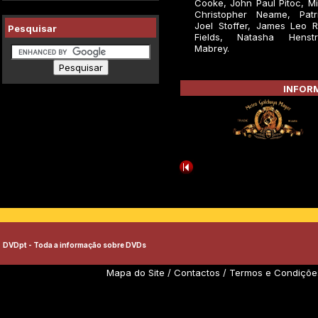
Cooke, John Paul Pitoc, M
Christopher Neame, Patr
Joel Stoffer, James Leo 
Pesquisar
Fields, Natasha Henst
Mabrey.
INFORM
DVDpt - Toda a informação sobre DVDs
Mapa do Site
/
Contactos
/
Termos e Condiçõe