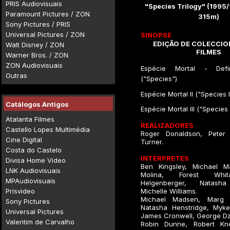
PRIS Audiovisuais
"Species Trilogy" (1995
Paramount Pictures / ZON
315m)
Sony Pictures / PRIS
Universal Pictures / ZON
SINOPSE
EDIÇÃO DE COLECCIO
Walt Disney / ZON
FILMES
Warner Bros. / ZON
ZON Audiovisuais
Espécie Mortal - Defini
Outras
("Species")
Espécie Mortal II ("Species I
Catálogos Antigos
Espécie Mortal III ("Species I
Atalanta Filmes
REALIZADORES
Castello Lopes Multimédia
Roger Donaldson, Peter
Cine Digital
Turner.
Costa do Castelo
INTÉRPRETES
Divisa Home Video
Ben Kingsley, Michael M
LNK Audiovisuais
Molina, Forest Whit
MPAudiovisuais
Helgenberger, Natasha
Prisvideo
Michelle Williams.
Michael Madsen, Marg H
Sony Pictures
Natasha Henstridge, Mykel
Universal Pictures
James Cronwell, George D
Valentim de Carvalho
Robin Dunne, Robert Kne