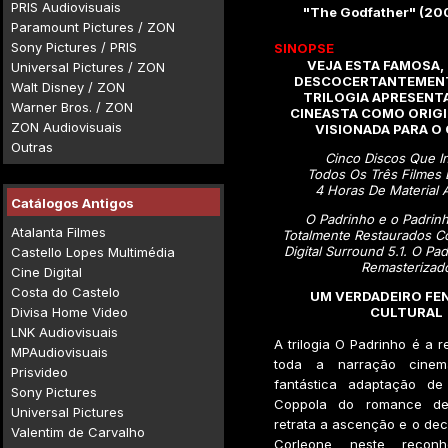
PRIS Audiovisuais
"The Godfather" (20
Paramount Pictures / ZON
Sony Pictures / PRIS
SINOPSE
VEJA ESTA FAMOSA,
Universal Pictures / ZON
DESCOCERTANTEMENT
Walt Disney / ZON
TRILOGIA APRESENT
Warner Bros. / ZON
CINEASTA COMO ORIG
ZON Audiovisuais
VISIONADA PARA O
Outras
Cinco Discos Que I
Todos Os Três Filmes 
4 Horas De Material A
Catálogos Antigos
O Padrinho e o Padrinho
Atalanta Filmes
Totalmente Restaurados 
Digital Surround 5.1. O Padr
Castello Lopes Multimédia
Remasterizad
Cine Digital
Costa do Castelo
UM VERDADEIRO F
Divisa Home Video
CULTURAL
LNK Audiovisuais
A trilogia O Padrinho é a r
MPAudiovisuais
toda a narração cinema
Prisvideo
fantástica adaptação de
Sony Pictures
Coppola do romance de
Universal Pictures
retrata a ascenção e o decl
Valentim de Carvalho
Corleone neste reconh