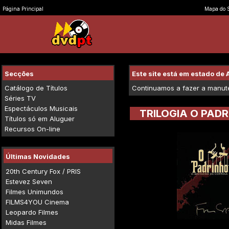
Página Principal
Mapa do S
Secções
Este site está em estado d
Catálogo de Títulos
Continuamos a fazer a manuten
Séries TV
Espectáculos Musicais
TRILOGIA O PAD
Títulos só em Aluguer
Recursos On-line
Últimas Novidades
20th Century Fox / PRIS
Estevez Seven
Filmes Unimundos
FILMS4YOU Cinema
Leopardo Filmes
Midas Filmes