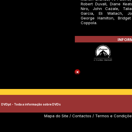
Robert Duvall, Diane Keat
Niro, John Cazale, Tali
Garcia, Eli Wallach, J
George Hamilton, Bridget
Coppola.
INFORM
DVDpt - Toda a informação sobre DVDs
Mapa do Site
/
Contactos
/
Termos e Condiçõe