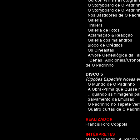
. Gordon Willis na Fotografi
. O Storyboard de O Padrin
. O Storyboard de O Padrinho
. Nos Bastidores de O Padr
. Galeria
. Trailers
. Galeria de Fotos
. Aclamação & Reacção
. Galeria dos malandros
. Bloco de Créditos
. Os Cineastas
. Arvore Genealógica da Fa
. Cenas Adicionais/Cronol
de O Padrinho
DISCO 5
(Opções Especiais Novas e
. O Mundo de O Padrinho
. A Obra-Prima que Quase N
. ... quando as filmagens p
. Salvamento da Emulsão
. O Padrinho no Tapete Ve
. Quatro curtas de O Padri
REALIZADOR
Francis Ford Coppola
INTÉRPRETES
Marlon Brando, Al Pacino