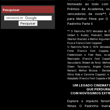
Nomeado ao todo com v
Prémios da Academia, os
Pesquisar
vencedores de nove**, i
para Melhor Filme por O
Padrinho Parte II.
** O Padrinho 1972 Vencedor de Ó
(Albert S. Ruddy, Produtor), Melh
(Marlon Brando) e Melhor Argumen
Puzo e Francis Ford Coppola)
O Padrinho Parte II, 1974 Vencedo
Filme (Francis Ford Coppola,
Frederickson e Fred Roos, co-pr
Realizador (Francis Ford Coppo
Secundário (Robert de Niro); Melhor
(Dean Tavoularis, Angelo Gra
Nelson); Melhor Música - Banda
(Nino Rota e Carmine Coppola); e
Adaptado (Francis Ford Coppola e M
UM LEGADO CINEMAT
QUE PERDURA.
COM NOVÍSSIMOS EXTR
Explore o impacto feno
filmes O Padrinho tive