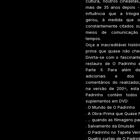
cultura, noutros cineasta
mais de 35 anos depois -
influência que a trilog
gerou, à medida que o
constantemente citados ou
meios de comunicação
tempos.
Oiça a inacreditável histór
prima que quase não chega
Divirta-se com o fascinant
restauro de O Padrinho 
Parte II. Para além d
adicionais e dos p
comentários do realizador
na versão de 200=, esta
Padrinho contém todos
suplementos em DVD:
. O Mundo de O Padrinho
. A Obra-Prima que Quase N
. ... quando as filmagens p
. Salvamento da Emulsão
. O Padrinho no Tapete Ve
. Quatro curtas de O Padri