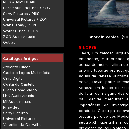
PRIS Audiovisuais
Paramount Pictures / ZON
Sony Pictures / PRIS
Universal Pictures / ZON
Walt Disney / ZON
Warner Bros. / ZON
ZON Audiovisuais
"Shark in Venice" (2
Outras
SINOPSE
David, um famoso arqueó
Catálogos Antigos
americano, é informado 
acaba de morrer vítima de
Atalanta Filmes
enorme tubarão branco, qu
Castello Lopes Multimédia
águas de Veneza. Juntame
Cine Digital
noiva, David parte imedi
Costa do Castelo
Veneza em busca de resp
Divisa Home Video
de falar com alguns dos c
LNK Audiovisuais
pai, decide mergulhar 
MPAudiovisuais
importância da investig
Prisvideo
conduzia. O seu pai estav
Sony Pictures
tesouro perdido dos Medic
Universal Pictures
século XIII, que tinham ro
Valentim de Carvalho
preciosos ao Rei Salomão.