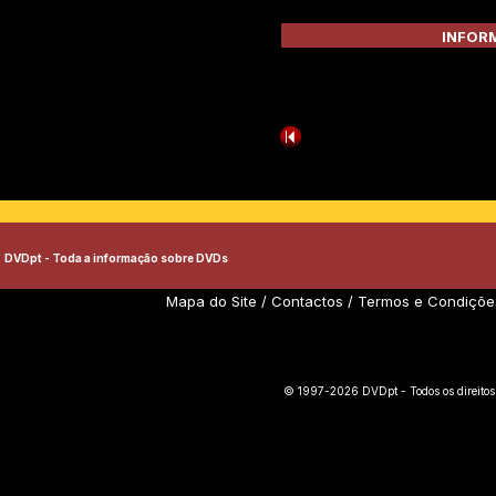
INFORM
DVDpt - Toda a informação sobre DVDs
Mapa do Site
/
Contactos
/
Termos e Condiçõe
© 1997-2026 DVDpt - Todos os direitos