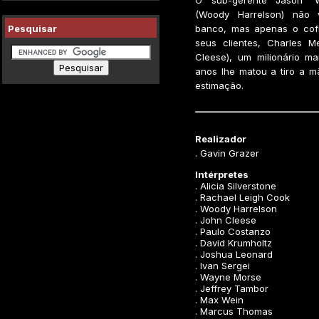
O sub-gerente Jason 'W
(Woody Harrelson) não 
Pesquisar
banco, mas apenas o cof
seus clientes, Charles M
Cleese), um milionário m
anos lhe matou a tiro a m
estimação.
Realizador
. Gavin Grazer
Intérpretes
. Alicia Silverstone
. Rachael Leigh Cook
. Woody Harrelson
. John Cleese
. Paulo Costanzo
. David Krumholtz
. Joshua Leonard
. Ivan Sergei
. Wayne Morse
. Jeffrey Tambor
. Max Wein
. Marcus Thomas