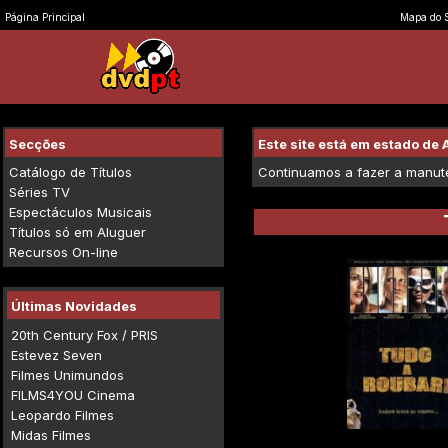
Página Principal
Mapa do S
Secções
Este site está em estado d
Catálogo de Títulos
Continuamos a fazer a manuten
Séries TV
Espectáculos Musicais
Títulos só em Aluguer
Recursos On-line
Últimas Novidades
20th Century Fox / PRIS
Estevez Seven
Filmes Unimundos
FILMS4YOU Cinema
Leopardo Filmes
Midas Filmes