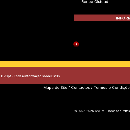
. Renee Olstead
INFORM
DVDpt - Toda a informação sobre DVDs
Mapa do Site
/
Contactos
/
Termos e Condiçõe
© 1997-2026 DVDpt - Todos os direitos