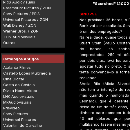
PRIS Audiovisuais
"Scorched" (2002 
Paramount Pictures / ZON
Sony Pictures / PRIS
SINOPSE
Universal Pictures / ZON
Nas próximas 36 horas, o 
Walt Disney / ZON
Bank vai ser assaltado. Ser
Warner Bros. / ZON
é um dos empregados?
ZON Audiovisuais
Na realidade, quase todos s
Outras
Stuart Stein (Paulo Costa
do banco, só sonh
'emprestados' 250 mil dól
Catálogos Antigos
por dois dias, levá-los pa
apostar tudo no preto. O 
Atalanta Filmes
tenta convencê-lo a torn
Castello Lopes Multimédia
realidade.
Cine Digital
Sheila Rilo (Alicia Silve
Costa do Castelo
não tem a intenção de ro
Divisa Home Video
mas quando o namorado 
LNK Audiovisuais
Leonard), que é gerente
MPAudiovisuais
deixa ao fim de três anos, 
Prisvideo
dinheiro para começar tudo
Sony Pictures
40 mil dólares que po
Universal Pictures
multibanco fazem mesmo jei
Valentim de Carvalho