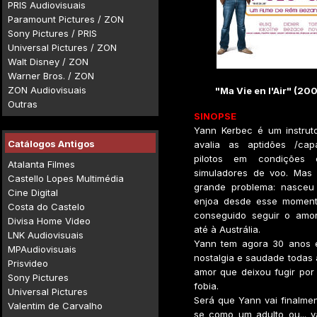
PRIS Audiovisuais
Paramount Pictures / ZON
Sony Pictures / PRIS
Universal Pictures / ZON
Walt Disney / ZON
Warner Bros. / ZON
ZON Audiovisuais
"Ma Vie en l'Air" (20
Outras
SINOPSE
Yann Kerbec é um instruto
Catálogos Antigos
avalia as aptidões /cap
pilotos em condições 
Atalanta Filmes
simuladores de voo. Mas
Castello Lopes Multimédia
grande problema: nasceu
Cine Digital
enjoa desde esse moment
Costa do Castelo
conseguido seguir o amo
Divisa Home Video
até à Austrália.
LNK Audiovisuais
Yann tem agora 30 anos 
MPAudiovisuais
nostalgia e saudade todas a
Prisvideo
amor que deixou fugir por
Sony Pictures
fobia.
Universal Pictures
Será que Yann vai finalme
Valentim de Carvalho
se como um adulto ou... v