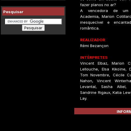
fazer planos no ar?
A vencedora de um
Pesquisar
Academia, Marion Cotillard
inesquecível e encanta
romântica.
REALIZADOR
Rémi Bezançon
INTÉRPRETES
Vincent Elbaz, Marion Cot
Lellouche, Elsa Kikoïne, 
Tom Novembre, Cécile Cas
Nahon, Vincent Winterhal
Levantal, Sasha Alliel, J
Sandrine Rigaux, Katia Le
Lay.
INFORM