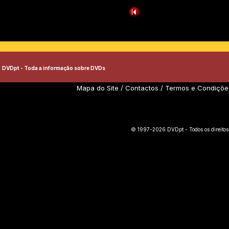
DVDpt - Toda a informação sobre DVDs
Mapa do Site
/
Contactos
/
Termos e Condiçõe
© 1997-2026 DVDpt - Todos os direitos