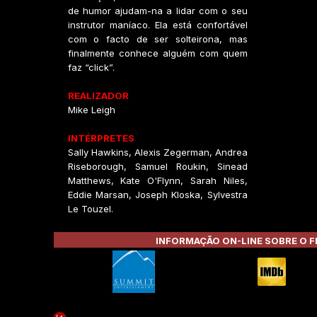
de humor ajudam-na a lidar com o seu
instrutor maníaco. Ela está confortável
com o facto de ser solteirona, mas
finalmente conhece alguém com quem
faz “click”.
REALIZADOR
Mike Leigh
INTÉRPRETES
Sally Hawkins, Alexis Zegerman, Andrea
Riseborough, Samuel Roukin, Sinead
Matthews, Kate O'Flynn, Sarah Niles,
Eddie Marsan, Joseph Kloska, Sylvestra
Le Touzel.
INFORMAÇÃO ON-LINE SOBRE O F