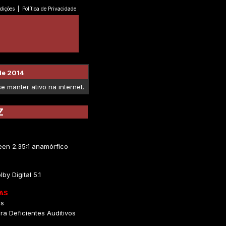
dições
|
Política de Privacidade
de 2014
 manter ativo na internet.
Z
en 2.35:1 anamórfico
lby Digital 5.1
AS
ês
ra Deficientes Auditivos