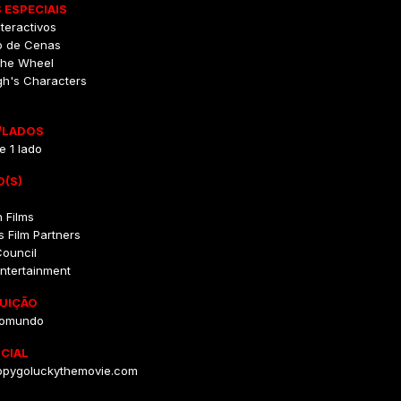
 ESPECIAIS
teractivos
o de Cenas
The Wheel
gh's Characters
/LADOS
e 1 lado
O(S)
 Films
s Film Partners
Council
ntertainment
BUIÇÃO
somundo
ICIAL
pygoluckythemovie.com