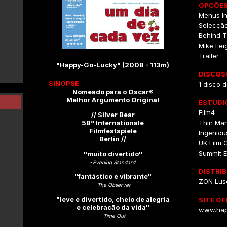
OPÇÕES
Menus In
Selecçã
Behind 
Mike Lei
Trailer
"Happy-Go-Lucky" (2008 - 113m)
DISCOS
SINOPSE
1 disco d
Nomeado para o Oscar®
Melhor Argumento Original
ESTÚDI
Film4
// Silver Bear
58º Internationale
Thin Man
Filmfestspiele
Ingeniou
Berlin //
UK Film 
Summit E
"muito divertido"
-
Evening Standard
DISTRI
"fantástico e vibrante"
ZON Lu
-
The Observer
"leve e divertido, cheio de alegria
SITE OF
e celebração da vida"
www.hap
-
Time Out