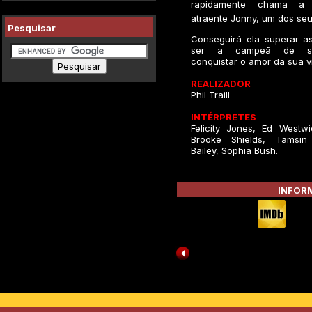
rapidamente chama a
atraente Jonny, um dos seu
Pesquisar
Conseguirá ela superar as
ser a campeã de s
conquistar o amor da sua v
REALIZADOR
Phil Traill
INTÉRPRETES
Felicity Jones, Ed Westwic
Brooke Shields, Tamsin 
Bailey, Sophia Bush.
INFORM