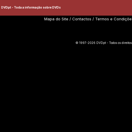
DVDpt - Toda a informação sobre DVDs
Mapa do Site
/
Contactos
/
Termos e Condiçõe
© 1997-2026 DVDpt - Todos os direitos