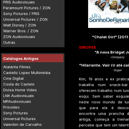
PRIS Audiovisuais
Paramount Pictures / ZON
Sony Pictures / PRIS
Universal Pictures / ZON
Walt Disney / ZON
Warner Bros. / ZON
ZON Audiovisuais
"Chalet Girl" (2011
Outras
SINOPSE
"A nova Bridget 
-Company
Catálogos Antigos
"Hilariante. Vair rir até ca
Atalanta Filmes
-Sugar
Castello Lopes Multimédia
Cine Digital
Kim, 19 anos e ex pratica
Costa do Castelo
trabalha num snack-ba
Divisa Home Video
oferecem trabalho num lux
LNK Audiovisuais
esqui. Sem saber esquia
MPAudiovisuais
neste novo mundo de lux
Prisvideo
que para ela é descon
Sony Pictures
encontra uma prancha 
Universal Pictures
antiga, começa a treina
Valentim de Carvalho
percebe que tem um talento