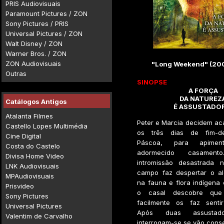
PRIS Audiovisuais
Paramount Pictures / ZON
Sony Pictures / PRIS
Universal Pictures / ZON
Walt Disney / ZON
Warner Bros. / ZON
ZON Audiovisuais
"Long Weekend" (200
Outras
SINOPSE
A FORÇA
DA NATUREZ
Catálogos Antigos
É ASSUSTADO
Atalanta Filmes
Peter e Marcia decidem ac
Castello Lopes Multimédia
os três dias de fim-d
Cine Digital
Páscoa, para apime
Costa do Castelo
adormecido casame
Divisa Home Video
intromissão desastrada 
LNK Audiovisuais
campo faz despertar o al
MPAudiovisuais
na fauna e flora indígena
Prisvideo
o casal descobre que
Sony Pictures
facilmente os faz sentir
Universal Pictures
Após duas assustado
Valentim de Carvalho
interrogam-se se vão conse