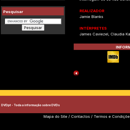
REALIZADOR
Pesquisar
Jamie Blanks
INTÉRPRETES
James Caviezel, Claudia Ka
INFORM
DVDpt - Toda a informação sobre DVDs
Mapa do Site
/
Contactos
/
Termos e Condiçõe