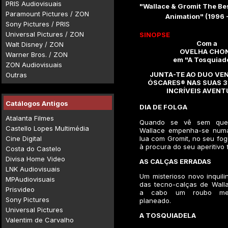
PRIS Audiovisuais
"Wallace & Gromit The Be
Paramount Pictures / ZON
Animation" (1996 
Sony Pictures / PRIS
Universal Pictures / ZON
SINOPSE
Com a
Walt Disney / ZON
OVELHA CHO
Warner Bros. / ZON
em "A Tosquiad
ZON Audiovisuais
JUNTA-TE AO DUO VE
Outras
ÓSCARES® NAS SUAS 3
INCRÍVEIS AVENT
Catálogos Antigos
DIA DE FOLGA
Atalanta Filmes
Quando se vê sem quei
Castello Lopes Multimédia
Wallace empenha-se numa
Cine Digital
lua com Gromit, no seu fog
à procura do seu aperitivo f
Costa do Castelo
Divisa Home Video
AS CALÇAS ERRADAS
LNK Audiovisuais
Um misterioso novo inquil
MPAudiovisuais
das tecno-calças de Walla
Prisvideo
a cabo um roubo meti
Sony Pictures
planeado.
Universal Pictures
A TOSQUIADELA
Valentim de Carvalho