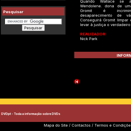
Quando Wallace se a
Wendolene. dona de uma
Gromit é incrimi
Pesquisar
desaparecimento de vár
Conseguirá Gromit limpar
levar à justiça o verdadeir
REALIZADOR
Nick Park
INFORM
DVDpt - Toda a informação sobre DVDs
Mapa do Site
/
Contactos
/
Termos e Condiçõe