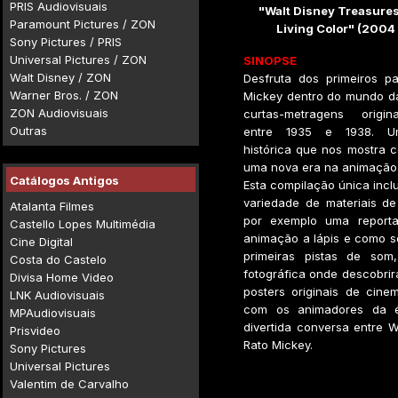
PRIS Audiovisuais
"Walt Disney Treasures
Paramount Pictures / ZON
Living Color" (2004
Sony Pictures / PRIS
Universal Pictures / ZON
SINOPSE
Walt Disney / ZON
Desfruta dos primeiros p
Warner Bros. / ZON
Mickey dentro do mundo da
ZON Audiovisuais
curtas-metragens origin
Outras
entre 1935 e 1938. U
histórica que nos mostra
uma nova era na animação
Catálogos Antigos
Esta compilação única incl
variedade de materiais d
Atalanta Filmes
por exemplo uma report
Castello Lopes Multimédia
animação a lápis e como s
Cine Digital
primeiras pistas de som
Costa do Castelo
fotográfica onde descobrir
Divisa Home Video
posters originais de cinem
LNK Audiovisuais
com os animadores da 
MPAudiovisuais
divertida conversa entre W
Prisvideo
Rato Mickey.
Sony Pictures
Universal Pictures
Valentim de Carvalho