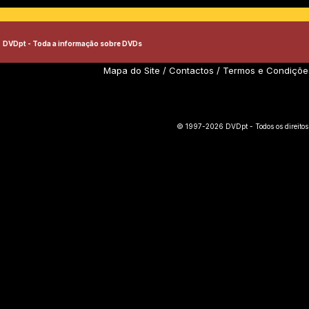
DVDpt - Toda a informação sobre DVDs
Mapa do Site
/
Contactos
/
Termos e Condiçõe
© 1997-2026 DVDpt - Todos os direitos