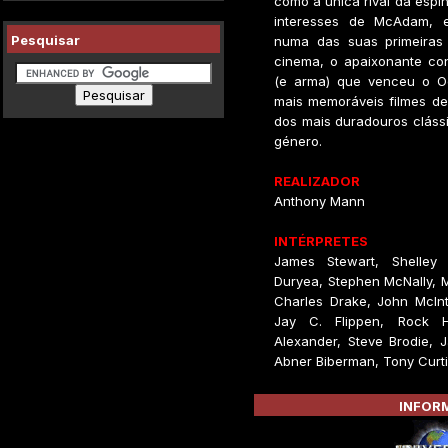
como a única rival da espi
interesses de McAdam, e
Pesquisar
numa das suas primeiras
cinema, o apaixonante c
(e arma) que venceu o O
mais memoráveis filmes de
dos mais duradouros cláss
género.
REALIZADOR
Anthony Mann
INTÉRPRETES
James Stewart, Shelley 
Duryea, Stephen McNally, Mi
Charles Drake, John McInti
Jay C. Flippen, Rock 
Alexander, Steve Brodie, J
Abner Biberman, Tony Curti
INFORM