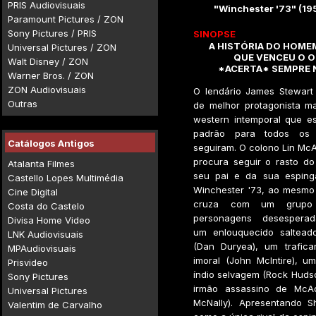
PRIS Audiovisuais
"Winchester '73" (19
Paramount Pictures / ZON
Sony Pictures / PRIS
SINOPSE
A HISTÓRIA DO HOMEM
Universal Pictures / ZON
QUE VENCEU O O
Walt Disney / ZON
*ACERTA* SEMPRE 
Warner Bros. / ZON
ZON Audiovisuais
O lendário James Stewart
Outras
de melhor protagonista ma
western intemporal que e
padrão para todos os
Catálogos Antigos
seguiram. O colono Lin Mc
procura seguir o rasto do
Atalanta Filmes
seu pai e da sua esping
Castello Lopes Multimédia
Winchester '73, ao mesmo
Cine Digital
cruza com um grupo 
Costa do Castelo
personagens desesperada
Divisa Home Video
um enlouquecido saltead
LNK Audiovisuais
(Dan Duryea), um trafic
MPAudiovisuais
imoral (John McIntire), u
Prisvideo
índio selvagem (Rock Hudso
Sony Pictures
irmão assassino de McA
Universal Pictures
McNally). Apresentando Sh
Valentim de Carvalho