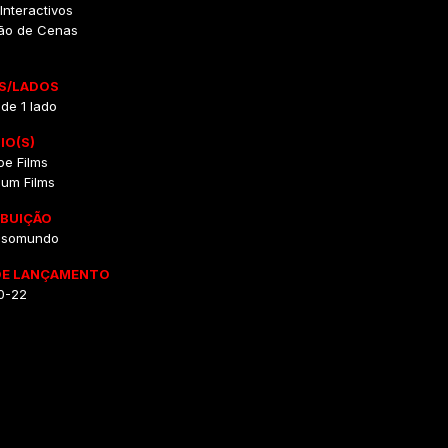
nteractivos
ão de Cenas
S/LADOS
 de 1 lado
IO(S)
oe Films
ium Films
IBUIÇÃO
usomundo
DE LANÇAMENTO
0-22