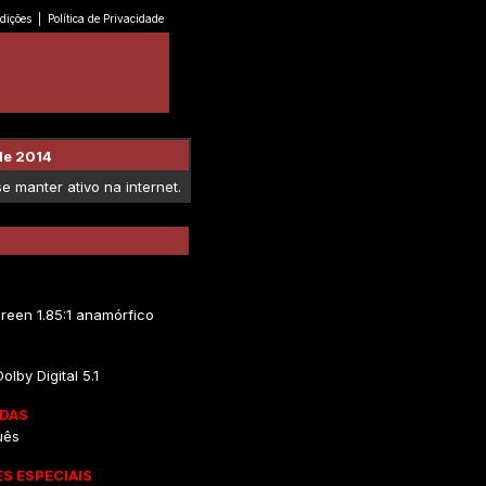
dições
|
Política de Privacidade
de 2014
 manter ativo na internet.
reen 1.85:1 anamórfico
olby Digital 5.1
DAS
uês
S ESPECIAIS