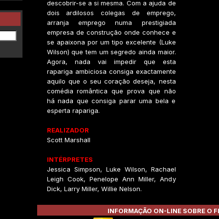
descobrir-se a si mesma. Com a ajuda de
dois ardilosos colegas de emprego,
arranja emprego numa prestigiada
empresa de construção onde conhece e
se apaixona por um tipo excelente (Luke
Wilson) que tem um segredo ainda maior.
Agora, nada vai impedir que esta
rapariga ambiciosa consiga exactamente
aquilo que o seu coração deseja, nesta
comédia romântica que prova que não
há nada que consiga parar uma bela e
esperta rapariga.
REALIZADOR
Scott Marshall
INTÉRPRETES
Jessica Simpson, Luke Wilson, Rachael
Leigh Cook, Penelope Ann Miller, Andy
Dick, Larry Miller, Willie Nelson.
INFORMAÇÃO ON-LINE SOBRE O F