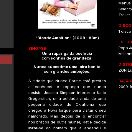
Menus I
Selecç
Trailer
DISCO
1 disco
"Blonde Ambition" (2009 - 88m)
ESTÚD
Papa J
SINOPSE
Uma rapariga da povíncia
Millenn
com sonhos de grandeza.
DISTR
Nunca subestime uma loira bonita
ZON L
com grandes ambições.
A cidade que Nunca Dorme está prestes
DATA 
a conhecer a rapariga que nunca
2009-1
desiste. Jessica Simpson interpreta Katie
Gregerstich, uma beldade vinda de uma
pequena cidade do Oklahoma que
chegou a Nova Iorque para visitar o seu
namorado. Mas depois de o encontrar
nos braços de outra mulher, Katie decide
livrar-se do homem que a enganou e