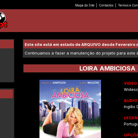
Mapa do Site
|
Contactos
|
Termos e Con
Este site está em estado de ARQUIVO desde Fevereiro 
Continuamos a fazer a manutenção do projeto para este se
LOIRA AMBICIOSA
VIDEO
Widesc
AUDIO
Inglês D
LEGEN
Portug
OPÇÕE