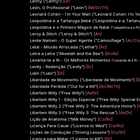
Lenny ("Lenny")
[Dr]
León, O Profissional ("León")
[Mi/Dr/Th]
Leonard Cohen - I'm Your Man ("Leonard Cohen: I'm Yo
Leopoldina e a Tartaruga Bebé ("Leopoldina e a Tartar
Leopoldina e o Pinheiro Mágico de Natal
("Leopoldina e o Pi
Leroy & Stitch ("Leroy & Stitch")
[An]
Leslie Nielsen - O Super Agente ("Camouflage")
[Ac/Co
Letal - Missão Arriscada ("Lethal")
[Ac]
Letra a Letra ("Akeelah and the Bee")
[Dr/Av]
Levanta-te e Ri - Os Melhores Momentos
("Levanta-te e Ri 
Levity - Redenção ("Levity")
[Dr]
Liam ("Liam")
[Dr]
Liberdade de Movimento ("Liberdade de Movimento")
[D
Liberdade Perdida ("Out for a Kill")
[Ac/Mi/Th]
Libertem Willy ("Free Willy")
[Av/Dr]
Libertem Willy 1 - Edição Especial ("Free Willy: Special Ed
Libertem Willy 2 ("Free Willy 2: The Adventure Home")
[
Libertem Willy 3 ("Free Willy 3: The Rescue")
[Av/Dr]
Lição de Anatomia ("Milk Money")
[Co/Ro]
Licença Para Casar ("License to Wed")
[Co/Ro]
Lições de Condução ("Driving Lessons")
[Co/Dr]
Licença para Matar ("License to Kill")
[Dr]