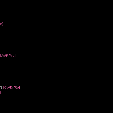
h]
[Av/Fi/Mu]
")
[Co/Dr/Ro]
]