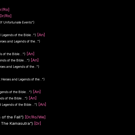
r/Ro]
Dr/Ro]
Of Unfortunate Events")
[An]
 Legends of the Bible...")
roes and Legends of the...")
[An]
of the Bible:...")
[An]
ds of the Bible:...")
roes and Legends of the...")
t Heroes and Legends of the...")
[An]
ends of the Bible:...")
[An]
s of the Bible:...")
[An]
 Legends of the Bible:...")
f the Fall")
[Dr/Ro/We]
 The Kamasutra")
[Dr]