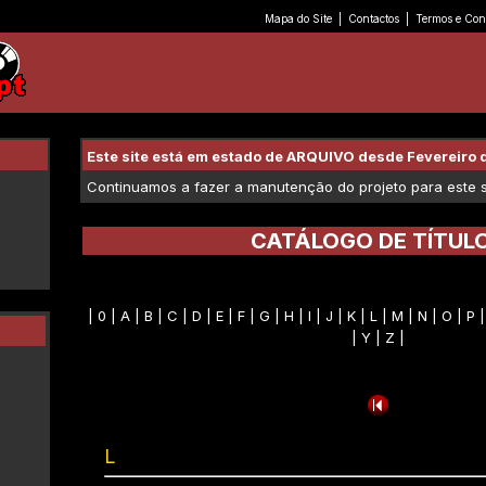
Mapa do Site
|
Contactos
|
Termos e Con
Este site está em estado de ARQUIVO desde Fevereiro 
Continuamos a fazer a manutenção do projeto para este se
CATÁLOGO DE TÍTUL
|
0
|
A
|
B
|
C
|
D
|
E
|
F
|
G
|
H
|
I
|
J
|
K
| L |
M
|
N
|
O
|
P
|
Y
|
Z
|
L