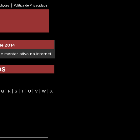
dições
|
Política de Privacidade
de 2014
 manter ativo na internet.
OS
|
Q
|
R
|
S
|
T
|
U
|
V
|
W
|
X