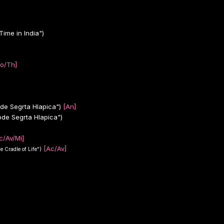
ime in India")
o/Th]
ode Segrta Hlapica")
[An]
ode Segrta Hlapica")
c/Av/Mi]
[Ac/Av]
 Cradle of Life")