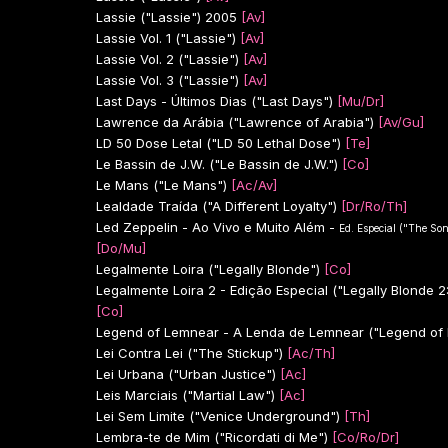
Lassie ("Lassie")
2005
[Av]
Lassie Vol. 1 ("Lassie")
[Av]
Lassie Vol. 2 ("Lassie")
[Av]
Lassie Vol. 3 ("Lassie")
[Av]
Last Days - Últimos Dias ("Last Days")
[Mu/Dr]
Lawrence da Arábia ("Lawrence of Arabia")
[Av/Gu]
LD 50 Dose Letal ("LD 50 Lethal Dose")
[Te]
Le Bassin de J.W. ("Le Bassin de J.W.")
[Co]
Le Mans ("Le Mans")
[Ac/Av]
Lealdade Traída ("A Different Loyalty")
[Dr/Ro/Th]
Led Zeppelin - Ao Vivo e Muito Além -
Ed. Especial ("The So
[Do/Mu]
Legalmente Loira ("Legally Blonde")
[Co]
Legalmente Loira 2 - Edição Especial ("Legally Blonde 2
[Co]
Legend of Lemnear - A Lenda de Lemnear ("Legend of L
Lei Contra Lei ("The Stickup")
[Ac/Th]
Lei Urbana ("Urban Justice")
[Ac]
Leis Marciais ("Martial Law")
[Ac]
Lei Sem Limite ("Venice Underground")
[Th]
Lembra-te de Mim ("Ricordati di Me")
[Co/Ro/Dr]