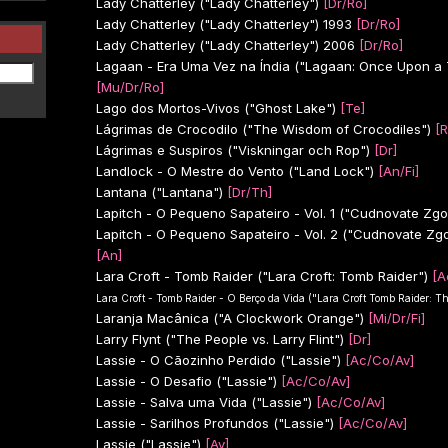
Lady Chatterley ("Lady Chatterley")
[Dr/Ro]
Lady Chatterley ("Lady Chatterley")
1993
[Dr/Ro]
Lady Chatterley ("Lady Chatterley")
2006
[Dr/Ro]
Lagaan - Era Uma Vez na Índia ("Lagaan: Once Upon a T
[Mu/Dr/Ro]
Lago dos Mortos-Vivos ("Ghost Lake")
[Te]
Lágrimas de Crocodilo ("The Wisdom of Crocodiles")
[R
Lágrimas e Suspiros ("Viskningar och Rop")
[Dr]
Landlock - O Mestre do Vento ("Land Lock")
[An/Fi]
Lantana ("Lantana")
[Dr/Th]
Lapitch - O Pequeno Sapateiro - Vol. 1 ("Cudnovate Zg
Lapitch - O Pequeno Sapateiro - Vol. 2 ("Cudnovate Zg
[An]
Lara Croft - Tomb Raider ("Lara Croft: Tomb Raider")
[A
Lara Croft - Tomb Raider - O Berço da Vida ("Lara Croft Tomb Raider: The
Laranja Macânica ("A Clockwork Orange")
[Mi/Dr/Fi]
Larry Flynt ("The People vs. Larry Flint")
[Dr]
Lassie - O Cãozinho Perdido ("Lassie")
[Ac/Co/Av]
Lassie - O Desafio ("Lassie")
[Ac/Co/Av]
Lassie - Salva uma Vida ("Lassie")
[Ac/Co/Av]
Lassie - Sarilhos Profundos ("Lassie")
[Ac/Co/Av]
Lassie ("Lassie")
[Av]