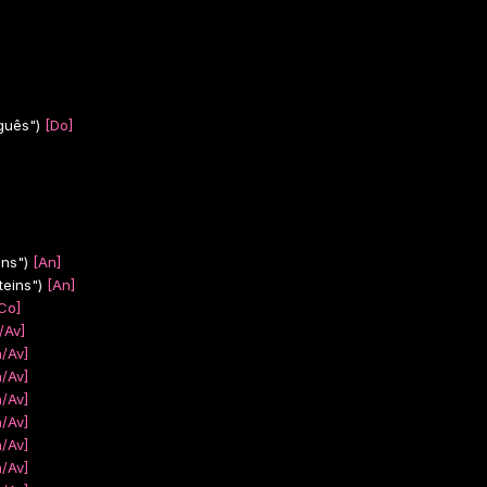
guês")
[Do]
ins")
[An]
teins")
[An]
Co]
/Av]
/Av]
/Av]
/Av]
/Av]
/Av]
/Av]