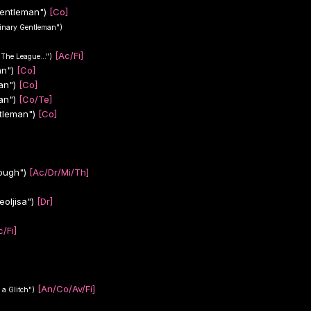
Gentleman")
[Co]
dinary Gentleman")
[Ac/Fi]
"The League...")
n")
[Co]
an")
[Co]
an")
[Co/Te]
tleman")
[Co]
ough")
[Ac/Dr/Mi/Th]
oljisa")
[Dr]
c/Fi]
[An/Co/Av/Fi]
 a Glitch")