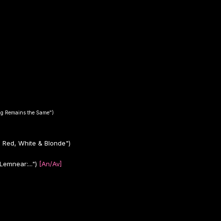
ng Remains the Same")
: Red, White & Blonde")
emnear:...")
[An/Av]