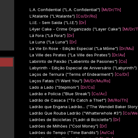
L.A. Confidential ("L.A. Confidential")
[Mi/Dr/Th]
L'Atalante ("L'Atalante")
[Co/Dr/Ro]
L.I.E. - Sem Saída ("L.I.E.")
[Dr]
L4yer Cake - Crime Organizado ("Layer Cake")
[Mi/Dr/T
Lá Fora ("Lá Fora")
[Dr]
La Luna ("La Luna")
[Dr]
La Vie En Rose - Edição Especial ("La Môme")
[Dr/Mu]
La Ville des Pirates ("La Ville des Pirates")
[Dr/Av]
Labirinto de Paixão ("Laberinto de Pasiones")
[Co]
Labyrinth - Edição Especial de Aniversário ("Labyrinth")
Laços de Ternura ("Terms of Endearment")
[Co/Dr]
Laços Fatais ("I Want You")
[Mi/Dr/Mu/Ro]
Lado a Lado ("Stepmom")
[Dr/Co]
Ladrão e Polícia ("Blue Streak")
[Co/Ac]
Ladrão de Casaca ("To Catch a Thief")
[Mi/Ro/Th]
Ladrão que Engana Ladrão... ("The Wendell Baker Story
Ladrão Que Rouba Ladrão ("Whatterwhole #3")
[Co/We
Ladrões de Bicicletas ("Ladri di Biciclette")
[Dr]
Ladrões de Milhões ("Cool Money")
[Dr]
Ladrões do Tempo ("Time Bandits")
[Av/Co]