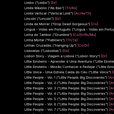
Limbo ("Limbo")
[Dr]
Limite Máximo ("Ab Bas")
[Th/Ro]
Limite Vertical ("Vertical Limit")
[Ac/Av/Th]
Lincoln ("Lincoln")
[Dr]
Linda de Morrer ("Drop Dead Gorgeous")
[Co]
Língua - Vidas em Português ("Língua - Vidas em Portu
Linha do Tambor ("Drumline")
[Co/Dr/Ro/Mu]
Linha Mortal ("Flatliners")
[Th/Te]
Linhas Cruzadas ("Hanging Up")
[Co/Dr]
Lisboetas ("Lisboetas")
[Do]
Lisbon Story - Viagem a Lisboa ("Lisbon Story")
[Dr]
Little Einsteins - Aprender é Uma Aventura ("Little Einste
Little Einsteins - Missão Conhecer e Festejar ("Little Eins
Little Voice - Uma Estrela Caída do Céu ("Little Voice")
[
Little People - Vol. 1 ("Little People: Big Discoveries")
[An
Little People - Vol. 2 ("Little People: Big Discoveries")
[An
Little People - Vol. 3 ("Little People: Big Discoveries")
[An
Little People - Vol. 4 ("Little People: Big Discoveries")
[An
Little People - Vol. 5 ("Little People: Big Discoveries")
[An
Little People - Vol. 6 ("Little People: Big Discoveries")
[An
Little People - Vol. 7 ("Little People: Big Discoveries")
[An