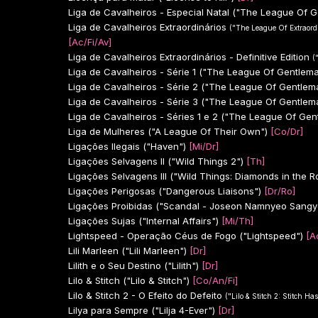
Liga de Cavalheiros - Especial Natal ("The League Of 
Liga de Cavalheiros Extraordinários
("The League Of Extraor
[Ac/Fi/Av]
Liga de Cavalheiros Extraordinários - Definitive Edition
(
Liga de Cavalheiros - Série 1 ("The League Of Gentlema
Liga de Cavalheiros - Série 2 ("The League Of Gentlem
Liga de Cavalheiros - Série 3 ("The League Of Gentlem
Liga de Cavalheiros - Séries 1 e 2 ("The League Of Gen
Liga de Mulheres ("A League Of Their Own")
[Co/Dr]
Ligações Ilegais ("Haven")
[Mi/Dr]
Ligações Selvagens II ("Wild Things 2")
[Th]
Ligações Selvagens III ("Wild Things: Diamonds in the R
Ligações Perigosas ("Dangerous Liaisons")
[Dr/Ro]
Ligações Proibidas ("Scandal - Joseon Namnyeo Sangye
Ligações Sujas ("Internal Affairs")
[Mi/Th]
Lightspeed - Operação Céus de Fogo ("Lightspeed")
[A
Lili Marleen ("Lili Marleen")
[Dr]
Lilith e o Seu Destino ("Lilith")
[Dr]
Lilo & Stitch ("Lilo & Stitch")
[Co/An/Fi]
Lilo & Stitch 2 - O Efeito do Defeito
("Lilo & Stitch 2: Stitch Has
Lilya para Sempre ("Lilja 4-Ever")
[Dr]