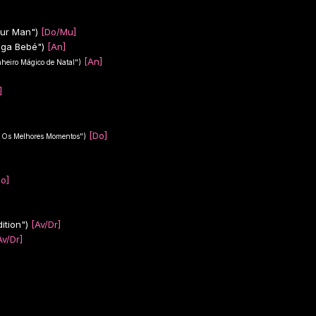
ur Man")
[Do/Mu]
uga Bebé")
[An]
[An]
nheiro Mágico de Natal")
]
[Do]
- Os Melhores Momentos")
o]
ition")
[Av/Dr]
Av/Dr]