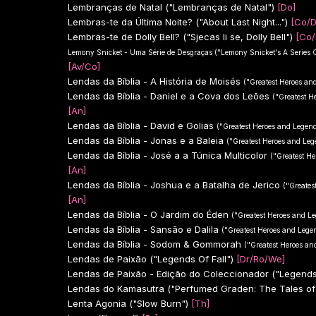
Lembranças de Natal ("Lembranças de Natal")
[Do]
Lembras-te da Última Noite? ("About Last Night...")
[Co/D
Lembras-te de Dolly Bell? ("Sjecas li se, Dolly Bell")
[Co/
Lemony Snicket - Uma Série de Desgraças ("Lemony Snicket's A Series 
[Av/Co]
Lendas da Bíblia - A História de Moisés
("Greatest Heroes and
Lendas da Bíblia - Daniel e a Cova dos Leões
("Greatest He
[An]
Lendas da Bíblia - David e Golias
("Greatest Heroes and Legends 
Lendas da Bíblia - Jonas e a Baleia
("Greatest Heroes and Legen
Lendas da Bíblia - José a a Túnica Multicolor
("Greatest He
[An]
Lendas da Bíblia - Joshua e a Batalha de Jerico
("Greates
[An]
Lendas da Bíblia - O Jardim do Éden
("Greatest Heroes and Leg
Lendas da Bíblia - Sansão e Dalila
("Greatest Heroes and Legend
Lendas da Bíblia - Sodom & Gommorah
("Greatest Heroes and
Lendas de Paixão ("Legends Of Fall")
[Dr/Ro/We]
Lendas de Paixão - Edição do Coleccionador ("Legends o
Lendas do Kamasutra ("Perfumed Graden: The Tales of
Lenta Agonia ("Slow Burn")
[Th]